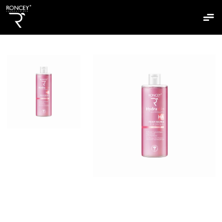
Accueil
Qui Sommes Nous
Nos Produits
Nos Gammes
Clairskin
Hydraskin
Mixaskin
Sebiaskin
Sunshield
Bepantol
Biosun