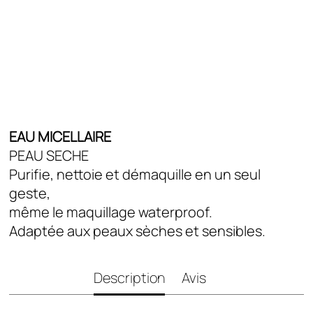
Deo Douche
Types de Peau
Peaux Grasses
Peaux Normales a Mixtes
Peaux Seches
Tous Types De Peaux
EAU MICELLAIRE
PEAU SECHE
Blog
Purifie, nettoie et démaquille en un seul
geste,
même le maquillage waterproof.
Adaptée aux peaux sèches et sensibles.
Description
Avis