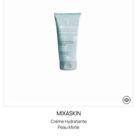
Deo Douche
Types de Peau
Peaux Grasses
Peaux Normales a Mixtes
Peaux Seches
Tous Types De Peaux
Blog
MIXASKIN
Crème Hydratante
Peau Mixte