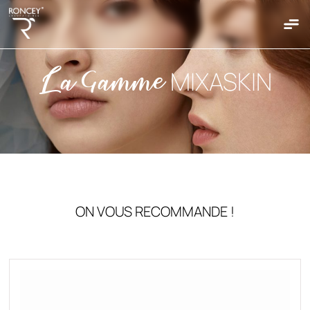
Accueil
La Gamme
MIXASKIN
Qui Sommes Nous
Nos Produits
Nos Gammes
Clairskin
Hydraskin
ON VOUS RECOMMANDE !
Mixaskin
Sebiaskin
Sunshield
Bepantol
Biosun