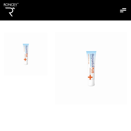
Accueil
Qui Sommes Nous
Nos Produits
Nos Gammes
Clairskin
Hydraskin
Mixaskin
Sebiaskin
Sunshield
Bepantol
Biosun