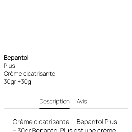
Deo Douche
Types de Peau
Peaux Grasses
Peaux Normales a Mixtes
Peaux Seches
Tous Types De Peaux
Bepantol
Plus
Blog
Crème cicatrisante
30gr +30g
Description
Avis
Crème cicatrisante – Bepantol Plus
– 30gr Bepantol Plus est une crème