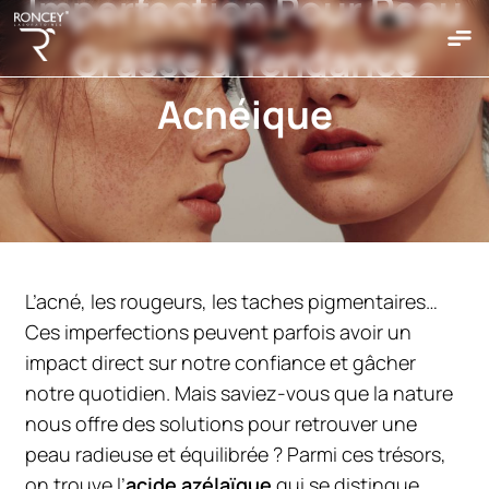
Imperfection Pour Peau
Grasse à Tendance
Accueil
Acnéique
Qui Sommes Nous
Nos Produits
Nos Gammes
Clairskin
L’acné, les rougeurs, les taches pigmentaires…
Hydraskin
Ces imperfections peuvent parfois avoir un
Mixaskin
impact direct sur notre confiance et gâcher
Sebiaskin
notre quotidien. Mais saviez-vous que la nature
Sunshield
nous offre des solutions pour retrouver une
Bepantol
peau radieuse et équilibrée ? Parmi ces trésors,
Biosun
on trouve l’
acide azélaïque
qui se distingue