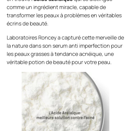
Deo Douche
comme un ingrédient miracle, capable de
transformer les peaux à problèmes en véritables
Types de Peau
écrins de beauté.
Peaux Grasses
Peaux Normales a Mixtes
Laboratoires Roncey a capturé cette merveille de
Peaux Seches
la nature dans son serum anti imperfection pour
Tous Types De Peaux
les peaux grasses à tendance acnéique, une
véritable potion de beauté pour votre peau.
Blog