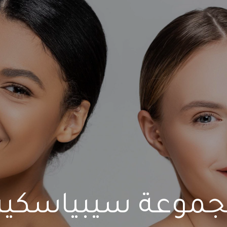
موعة سيبياسكي