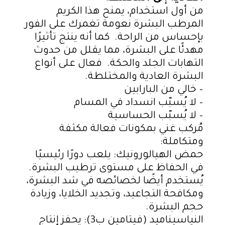
من أول استخدام، يمنح هذا الكريم
المرطب البشرة نعومة تغمرك على الفور
بإحساس من الراحة. كما أنه ينتج تأثيرًا
مهدئًا على البشرة، مما يقلل من حدوث
التهابات الجلد والحكة. فعال على أنواع
البشرة العادية والمختلطة.
– خالي من البارابين
– لا يُسبّب انسداد في المسام
– لا يُسبّب الحساسية
مُركب غني بمكونات فعالة مكثفة
ومتكاملة:
حمض الهيالورونيك:
يلعب دورًا رئيسيًا
في الحفاظ على مستوى ترطيب البشرة.
يُستخدم أيضًا لخصائصه في شد البشرة،
ومكافحة التجاعيد، وتجديد الخلايا، وزيادة
حجم البشرة.
النياسيناميد (فيتامين ب3)
: يحفز إنتاج