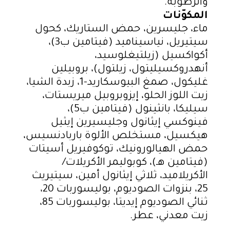
والرطوبة.
المكوّنات
ماء، جليسرين، حمض الستاريك، كحول
سيتيريل، نياسيناميد (فيتامين ب3)،
أكواكسيل (زيلتيغلوسيد،
أنهدروكسيليتول، زيلتول)، بروبيلين
غليكول، صمغ البيوسكاريد-1، زبدة الشيا،
زيت اللوز الحلو، إيزوبروبيل ميريستات،
سيليكا، بانثينول (فيتامين ب5)،
فينوكسي إيثانول وجليسيرين إيثيل
هيكسيل، مستخلص الألوة باربادنسيس،
حمض الهيالورونيك، توكوفيريل أسيتات
(فيتامين هـ)، كوبوليمر الأكريلات/
الأكريلاميد، ثلاثي إيثانول أمين، سيتيريث
25، بنزوات الصوديوم، بوليسوربات 20،
ثنائي الصوديوم إيديتا، بوليسوربات 85،
زيت معدني، عطر.