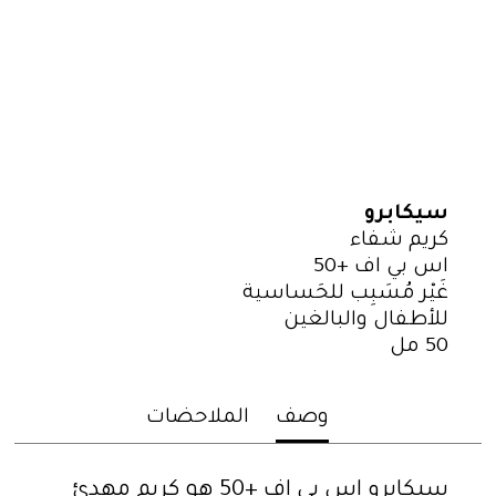
أنواع البشرة
بشره دهنية
بشرة عادية إلى مختلطة
بشرة جافة
جميع أنواع البشرة
سيكابرو
كريم شفاء
اس بي اف +50
غَيْر مُسَبِب للحَساسية
للأطفال والبالغين
50 مل
وصف
الملاحضات
سيكابرو اس بي اف +50 هو كريم مهدئ