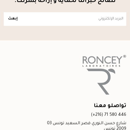
نصائح خبرائنا لحماية و إراحة بشرتك.
واصلو معنا
(+216) 71 580 44
03 شارع حسن النوري قصر السعيد تونس
20 تونس